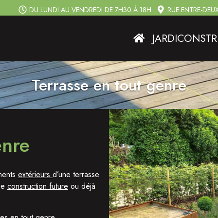
DU LUNDI AU VENDREDI DE 7H30 À 18H
RUE ENTRE-DEUX
JARDICONSTR
Terrasse en tout genre
enre
ements
extérieurs
d’une terrasse
que
construction future
ou déjà
es en tout genre.